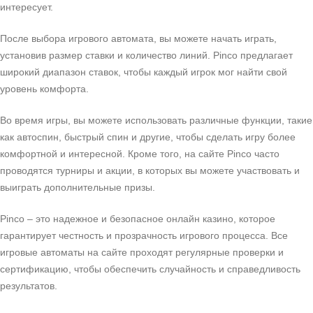
интересует.
После выбора игрового автомата, вы можете начать играть,
установив размер ставки и количество линий. Pinco предлагает
широкий диапазон ставок, чтобы каждый игрок мог найти свой
уровень комфорта.
Во время игры, вы можете использовать различные функции, такие
как автоспин, быстрый спин и другие, чтобы сделать игру более
комфортной и интересной. Кроме того, на сайте Pinco часто
проводятся турниры и акции, в которых вы можете участвовать и
выиграть дополнительные призы.
Pinco – это надежное и безопасное онлайн казино, которое
гарантирует честность и прозрачность игрового процесса. Все
игровые автоматы на сайте проходят регулярные проверки и
сертификацию, чтобы обеспечить случайность и справедливость
результатов.