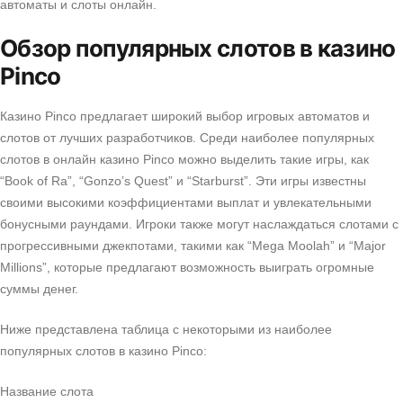
автоматы и слоты онлайн.
Обзор популярных слотов в казино
Pinco
Казино Pinco предлагает широкий выбор игровых автоматов и
слотов от лучших разработчиков. Среди наиболее популярных
слотов в онлайн казино Pinco можно выделить такие игры, как
“Book of Ra”, “Gonzo’s Quest” и “Starburst”. Эти игры известны
своими высокими коэффициентами выплат и увлекательными
бонусными раундами. Игроки также могут наслаждаться слотами с
прогрессивными джекпотами, такими как “Mega Moolah” и “Major
Millions”, которые предлагают возможность выиграть огромные
суммы денег.
Ниже представлена таблица с некоторыми из наиболее
популярных слотов в казино Pinco:
Название слота