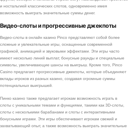
и ностальгией классических слотов, одновременно имея
возможность выиграть значительные суммы денег.
Видео-слоты и прогрессивные джекпоты
Видео-слоты в онлайн казино Pinco представляют собой более
сложные и увлекательные игры, оснащенные современной
графикой, анимацией и звуковыми эффектами. Эти игры часто
имеют несколько линий выплат, бонусные раунды и специальные
символы, увеличивающие шансы на выигрыш. Кроме того, Pinco
Casino предлагает прогрессивные джекпоты, которые объединяют
вклады игроков из разных казино, создавая огромные суммы
потенциальных выигрышей.
Пинко казино также предлагает игрокам возможность играть в
слоты с уникальными темами и функциями, такими как 3D-слоты,
слоты с несколькими барабанами и слоты с интерактивными
бонусными играми. Эти игры обеспечивают игрокам свежий и
захватывающий опыт, а также возможность выиграть значительные