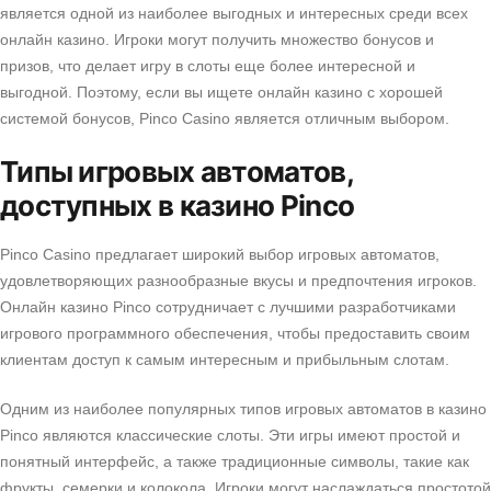
является одной из наиболее выгодных и интересных среди всех
онлайн казино. Игроки могут получить множество бонусов и
призов, что делает игру в слоты еще более интересной и
выгодной. Поэтому, если вы ищете онлайн казино с хорошей
системой бонусов, Pinco Casino является отличным выбором.
Типы игровых автоматов,
доступных в казино Pinco
Pinco Casino предлагает широкий выбор игровых автоматов,
удовлетворяющих разнообразные вкусы и предпочтения игроков.
Онлайн казино Pinco сотрудничает с лучшими разработчиками
игрового программного обеспечения, чтобы предоставить своим
клиентам доступ к самым интересным и прибыльным слотам.
Одним из наиболее популярных типов игровых автоматов в казино
Pinco являются классические слоты. Эти игры имеют простой и
понятный интерфейс, а также традиционные символы, такие как
фрукты, семерки и колокола. Игроки могут наслаждаться простотой