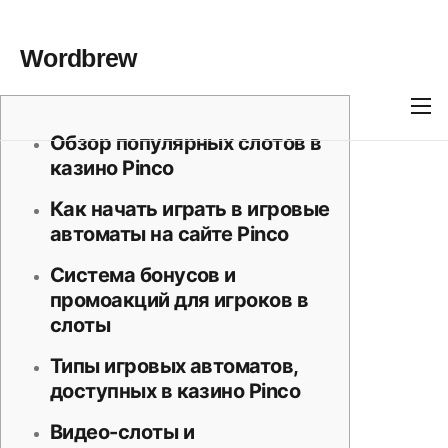
Wordbrew
Обзор популярных слотов в
казино Pinco
Как начать играть в игровые
автоматы на сайте Pinco
Система бонусов и
промоакций для игроков в
слоты
Типы игровых автоматов,
доступных в казино Pinco
Видео-слоты и