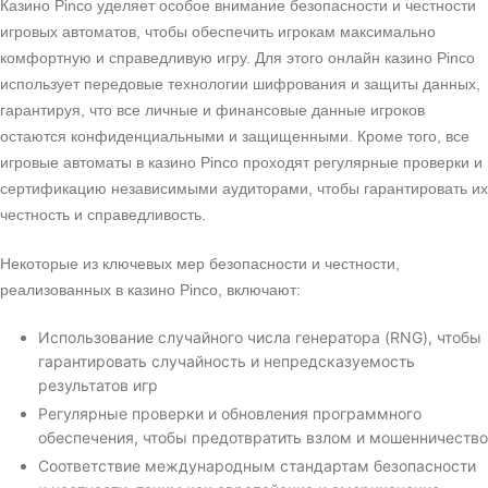
Казино Pinco уделяет особое внимание безопасности и честности
игровых автоматов, чтобы обеспечить игрокам максимально
комфортную и справедливую игру. Для этого онлайн казино Pinco
использует передовые технологии шифрования и защиты данных,
гарантируя, что все личные и финансовые данные игроков
остаются конфиденциальными и защищенными. Кроме того, все
игровые автоматы в казино Pinco проходят регулярные проверки и
сертификацию независимыми аудиторами, чтобы гарантировать их
честность и справедливость.
Некоторые из ключевых мер безопасности и честности,
реализованных в казино Pinco, включают:
Использование случайного числа генератора (RNG), чтобы
гарантировать случайность и непредсказуемость
результатов игр
Регулярные проверки и обновления программного
обеспечения, чтобы предотвратить взлом и мошенничество
Соответствие международным стандартам безопасности